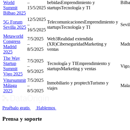
World
–
bebidas
Emprendimiento y
Bilb
Summit
15/5/2025
startups
Tecnología y TI
Bilbao 2025
12/5/2025
5G Forum
Telecomunicaciones
Emprendimiento y
–
Sevil
Sevilla 2025
startups
Tecnología y TI
16/5/2025
Metaworld
7/5/2025
Web3
Realidad extendida
Congress
–
(XR)
Ciberseguridad
Marketing y
Madr
Madrid
8/5/2025
ventas
2025
The Way
7/5/2025
Startup
Tecnología y TI
Emprendimiento y
–
Vigo
Summit
startups
Marketing y ventas
9/5/2025
Vigo 2025
Vitursummit
7/5/2025
Inmobiliario y proptech
Turismo y
Málaga
–
Mala
viajes
2025
8/5/2025
Pruébalo gratis
Hablemos
Prensa y soporte