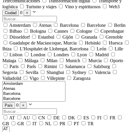
Telecomunicaciones
Transformación digital
Transporte y
logística
Turismo y viajes
Vino y espirituosos
Web3
0
Ciudad
×
Amsterdam
Atenas
Barcelona
Barcelone
Berlin
Bilbao
Bologna
Cannes
Cologne
Copenhague
Düsseldorf
Estanbul
Gijón
Granada
Grenoble
Guadalupe de Maciascoque, Murcia
Helsinki
Huesca
Ibiza
L'Hospitalet de Llobregat, Barcelona
León
Lille
Lisbon
London
Londres
Lyon
Madrid
Malaga
Málaga
Milan
Munich
Murcia
Oporto
Paris
París
Rimini
Salamanca
Salzburg
Segovia
Sevilla
Shanghai
Sydney
Valencia
Valladolid
Vigo
Villepinte
Zaragoza
0
País
×
AT
AU
CN
DE
DK
ES
FI
FR
GB
GR
IT
NL
PR
PT
TR