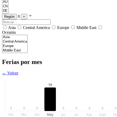
0
Región
×
Asia
Central America
Europe
Middle East
Oceania
Ferias por mes
← Volver
10
0
0
0
0
0
0
0
0
Feb
Mar
Abr
May
Jun
Jul
Ago
Sept
Oc