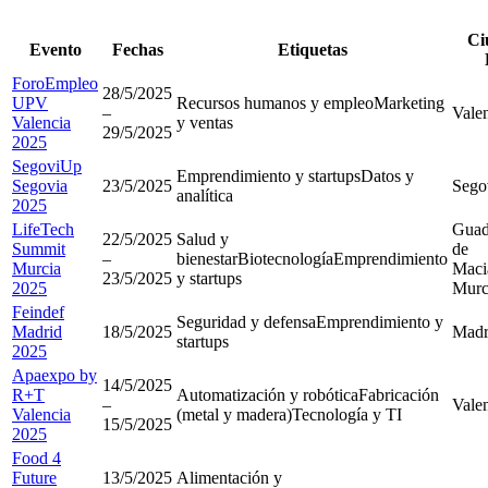
Ci
Evento
Fechas
Etiquetas
ForoEmpleo
28/5/2025
UPV
Recursos humanos y empleo
Marketing
–
Vale
Valencia
y ventas
29/5/2025
2025
SegoviUp
Emprendimiento y startups
Datos y
Segovia
23/5/2025
Sego
analítica
2025
LifeTech
Guad
22/5/2025
Salud y
Summit
de
–
bienestar
Biotecnología
Emprendimiento
Murcia
Maci
23/5/2025
y startups
2025
Murc
Feindef
Seguridad y defensa
Emprendimiento y
Madrid
18/5/2025
Madr
startups
2025
Apaexpo by
14/5/2025
R+T
Automatización y robótica
Fabricación
–
Vale
Valencia
(metal y madera)
Tecnología y TI
15/5/2025
2025
Food 4
Future
13/5/2025
Alimentación y