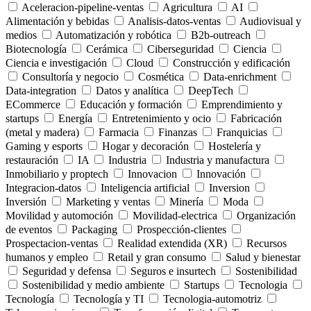
Aceleracion-pipeline-ventas
Agricultura
AI
Alimentación y bebidas
Analisis-datos-ventas
Audiovisual y
medios
Automatización y robótica
B2b-outreach
Biotecnología
Cerámica
Ciberseguridad
Ciencia
Ciencia e investigación
Cloud
Construcción y edificación
Consultoría y negocio
Cosmética
Data-enrichment
Data-integration
Datos y analítica
DeepTech
ECommerce
Educación y formación
Emprendimiento y
startups
Energía
Entretenimiento y ocio
Fabricación
(metal y madera)
Farmacia
Finanzas
Franquicias
Gaming y esports
Hogar y decoración
Hostelería y
restauración
IA
Industria
Industria y manufactura
Inmobiliario y proptech
Innovacion
Innovación
Integracion-datos
Inteligencia artificial
Inversion
Inversión
Marketing y ventas
Minería
Moda
Movilidad y automoción
Movilidad-electrica
Organización
de eventos
Packaging
Prospección-clientes
Prospectacion-ventas
Realidad extendida (XR)
Recursos
humanos y empleo
Retail y gran consumo
Salud y bienestar
Seguridad y defensa
Seguros e insurtech
Sostenibilidad
Sostenibilidad y medio ambiente
Startups
Tecnologia
Tecnología
Tecnología y TI
Tecnologia-automotriz