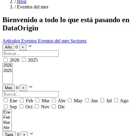
/
Blog
/
Eventos del mes
Bienvenido a todo lo que está pasando en
DataOrigin
Artículos
Eventos
Eventos del mes
Sectores
0
Año
×
2026
2025
0
Mes
×
Ene
Feb
Mar
Abr
May
Jun
Jul
Ago
Sep
Oct
Nov
Dic
0
Tags
×