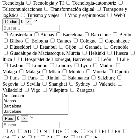
Tecnología
Tecnología y TI
Tecnologia-automotriz
Telecomunicaciones
Transformación digital
Transporte y
logística
Turismo y viajes
Vino y espirituosos
Web3
0
Ciudad
×
Amsterdam
Atenas
Barcelona
Barcelone
Berlin
Bilbao
Bologna
Cannes
Cologne
Copenhague
Düsseldorf
Estanbul
Gijón
Granada
Grenoble
Guadalupe de Maciascoque, Murcia
Helsinki
Huesca
Ibiza
L'Hospitalet de Llobregat, Barcelona
León
Lille
Lisbon
London
Londres
Lyon
Madrid
Malaga
Málaga
Milan
Munich
Murcia
Oporto
Paris
París
Rimini
Salamanca
Salzburg
Segovia
Sevilla
Shanghai
Sydney
Valencia
Valladolid
Vigo
Villepinte
Zaragoza
0
País
×
AT
AU
CN
DE
DK
ES
FI
FR
GB
GR
IT
NL
PR
PT
TR