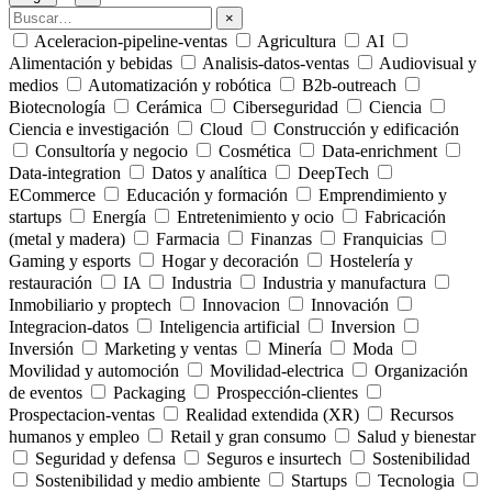
×
Aceleracion-pipeline-ventas
Agricultura
AI
Alimentación y bebidas
Analisis-datos-ventas
Audiovisual y
medios
Automatización y robótica
B2b-outreach
Biotecnología
Cerámica
Ciberseguridad
Ciencia
Ciencia e investigación
Cloud
Construcción y edificación
Consultoría y negocio
Cosmética
Data-enrichment
Data-integration
Datos y analítica
DeepTech
ECommerce
Educación y formación
Emprendimiento y
startups
Energía
Entretenimiento y ocio
Fabricación
(metal y madera)
Farmacia
Finanzas
Franquicias
Gaming y esports
Hogar y decoración
Hostelería y
restauración
IA
Industria
Industria y manufactura
Inmobiliario y proptech
Innovacion
Innovación
Integracion-datos
Inteligencia artificial
Inversion
Inversión
Marketing y ventas
Minería
Moda
Movilidad y automoción
Movilidad-electrica
Organización
de eventos
Packaging
Prospección-clientes
Prospectacion-ventas
Realidad extendida (XR)
Recursos
humanos y empleo
Retail y gran consumo
Salud y bienestar
Seguridad y defensa
Seguros e insurtech
Sostenibilidad
Sostenibilidad y medio ambiente
Startups
Tecnologia