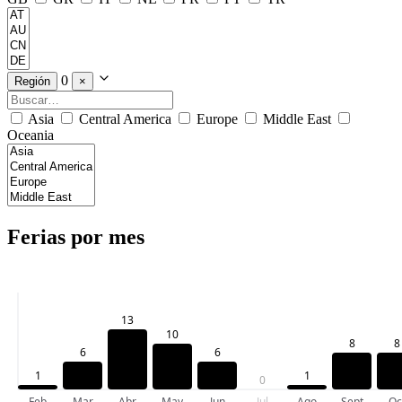
0
Región
×
Asia
Central America
Europe
Middle East
Oceania
Ferias por mes
13
10
8
8
6
6
1
1
0
Feb
Mar
Abr
May
Jun
Jul
Ago
Sept
Oc