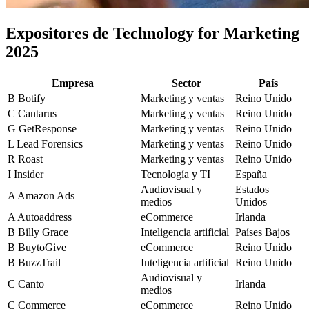
Expositores de Technology for Marketing
2025
Empresa
Sector
País
B
Botify
Marketing y ventas
Reino Unido
C
Cantarus
Marketing y ventas
Reino Unido
G
GetResponse
Marketing y ventas
Reino Unido
L
Lead Forensics
Marketing y ventas
Reino Unido
R
Roast
Marketing y ventas
Reino Unido
I
Insider
Tecnología y TI
España
Audiovisual y
Estados
A
Amazon Ads
medios
Unidos
A
Autoaddress
eCommerce
Irlanda
B
Billy Grace
Inteligencia artificial
Países Bajos
B
BuytoGive
eCommerce
Reino Unido
B
BuzzTrail
Inteligencia artificial
Reino Unido
Audiovisual y
C
Canto
Irlanda
medios
C
Commerce
eCommerce
Reino Unido