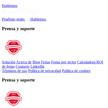
Hablemos
Pruébalo gratis
Hablemos
Prensa y soporte
Solución
Acerca de
Blog
Ferias
Ferias por sector
Calculadora ROI
de ferias
Contacto
LinkedIn
Términos de uso
Política de privacidad
Política de cookies
Prensa y soporte