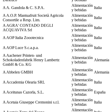
Alimentación
A
A. Gandola & C. S.P.A.
Italia
y bebidas
A
A.O.P. Mantuafruit Società Agricola
Alimentación
Italia
Consortile a Resp. Lim.
y bebidas
A
AGRA' CONTADO DEGLI
Alimentación
Italia
ACQUAVIVA Srl
y bebidas
Alimentación
A
AOP Italia Zoootecnica
Italia
y bebidas
Alimentación
A
AOP Luce S.c.a.p.a.
Italia
y bebidas
A
Aachener Printen- und
Alimentación
Schokoladenfabrik Henry Lambertz
Alemania
y bebidas
GmbH & Co. KG
Alimentación
A
Abbelen GMBH
Alemania
y bebidas
Alimentación
A
Accademia Olearia SRL
Italia
y bebidas
Alimentación
A
Aceitunas Cazorla, S.L.
España
y bebidas
Alimentación
A
Acetaia Giuseppe Cremonini s.r.l.
Italia
y bebidas
Alimentación