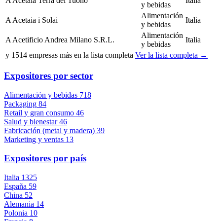
A
Acetaia Terra del Tuono
Italia
y bebidas
Alimentación
A
Acetaia i Solai
Italia
y bebidas
Alimentación
A
Acetificio Andrea Milano S.R.L.
Italia
y bebidas
y
1514
empresas más en la lista completa
Ver la lista completa →
Expositores por sector
Alimentación y bebidas
718
Packaging
84
Retail y gran consumo
46
Salud y bienestar
46
Fabricación (metal y madera)
39
Marketing y ventas
13
Expositores por país
Italia
1325
España
59
China
52
Alemania
14
Polonia
10