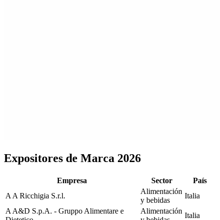
Expositores de Marca 2026
Empresa
Sector
País
Alimentación
A
A Ricchigia S.r.l.
Italia
y bebidas
A
A&D S.p.A. - Gruppo Alimentare e
Alimentación
Italia
Dietetico
y bebidas