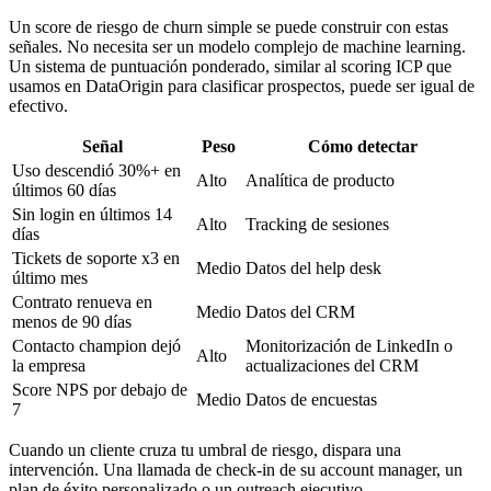
Un score de riesgo de churn simple se puede construir con estas
señales. No necesita ser un modelo complejo de machine learning.
Un sistema de puntuación ponderado, similar al scoring ICP que
usamos en DataOrigin para clasificar prospectos, puede ser igual de
efectivo.
Señal
Peso
Cómo detectar
Uso descendió 30%+ en
Alto
Analítica de producto
últimos 60 días
Sin login en últimos 14
Alto
Tracking de sesiones
días
Tickets de soporte x3 en
Medio
Datos del help desk
último mes
Contrato renueva en
Medio
Datos del CRM
menos de 90 días
Contacto champion dejó
Monitorización de LinkedIn o
Alto
la empresa
actualizaciones del CRM
Score NPS por debajo de
Medio
Datos de encuestas
7
Cuando un cliente cruza tu umbral de riesgo, dispara una
intervención. Una llamada de check-in de su account manager, un
plan de éxito personalizado o un outreach ejecutivo.