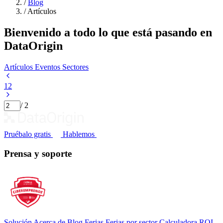
/
Blog
/
Artículos
Bienvenido a todo lo que está pasando en
DataOrigin
Eventos del mes
Artículos
Eventos
Sectores
1
2
/ 2
Pruébalo gratis
Hablemos
Prensa y soporte
Solución
Acerca de
Blog
Ferias
Ferias por sector
Calculadora ROI