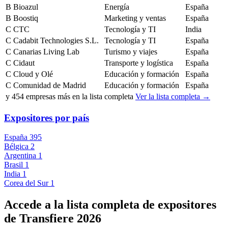
B
Bioazul
Energía
España
B
Boostiq
Marketing y ventas
España
C
CTC
Tecnología y TI
India
C
Cadabit Technologies S.L.
Tecnología y TI
España
C
Canarias Living Lab
Turismo y viajes
España
C
Cidaut
Transporte y logística
España
C
Cloud y Olé
Educación y formación
España
C
Comunidad de Madrid
Educación y formación
España
y
454
empresas más en la lista completa
Ver la lista completa →
Expositores por país
España
395
Bélgica
2
Argentina
1
Brasil
1
India
1
Corea del Sur
1
Accede a la lista completa de expositores
de Transfiere 2026