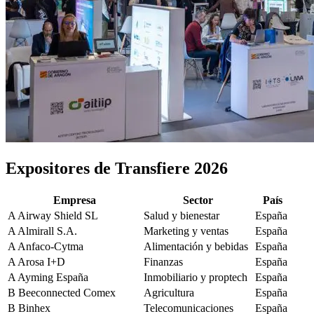
Expositores de Transfiere 2026
Empresa
Sector
País
A
Airway Shield SL
Salud y bienestar
España
A
Almirall S.A.
Marketing y ventas
España
A
Anfaco-Cytma
Alimentación y bebidas
España
A
Arosa I+D
Finanzas
España
A
Ayming España
Inmobiliario y proptech
España
B
Beeconnected Comex
Agricultura
España
B
Binhex
Telecomunicaciones
España