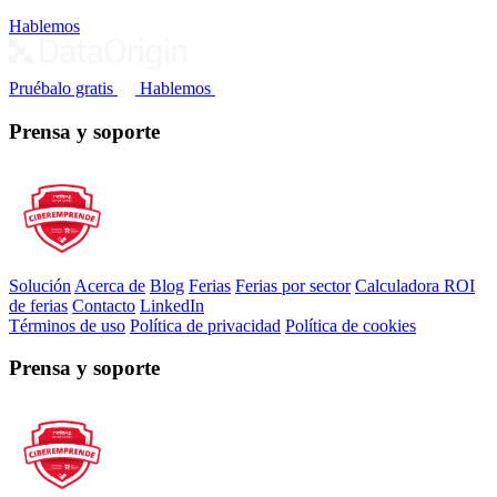
Hablemos
Pruébalo gratis
Hablemos
Prensa y soporte
Solución
Acerca de
Blog
Ferias
Ferias por sector
Calculadora ROI
de ferias
Contacto
LinkedIn
Términos de uso
Política de privacidad
Política de cookies
Prensa y soporte