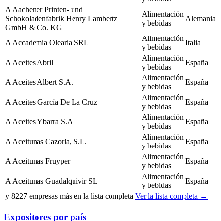
A
Aachener Printen- und
Alimentación
Schokoladenfabrik Henry Lambertz
Alemania
y bebidas
GmbH & Co. KG
Alimentación
A
Accademia Olearia SRL
Italia
y bebidas
Alimentación
A
Aceites Abril
España
y bebidas
Alimentación
A
Aceites Albert S.A.
España
y bebidas
Alimentación
A
Aceites García De La Cruz
España
y bebidas
Alimentación
A
Aceites Ybarra S.A
España
y bebidas
Alimentación
A
Aceitunas Cazorla, S.L.
España
y bebidas
Alimentación
A
Aceitunas Fruyper
España
y bebidas
Alimentación
A
Aceitunas Guadalquivir SL
España
y bebidas
y
8227
empresas más en la lista completa
Ver la lista completa →
Expositores por país