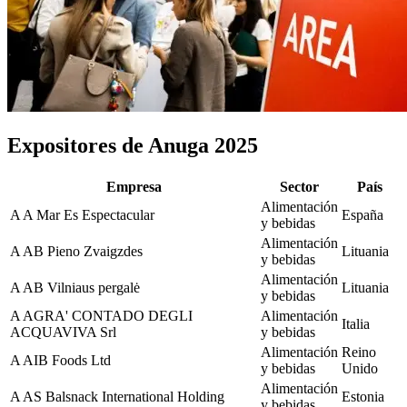
Expositores de Anuga 2025
Empresa
Sector
País
Alimentación
A
A Mar Es Espectacular
España
y bebidas
Alimentación
A
AB Pieno Zvaigzdes
Lituania
y bebidas
Alimentación
A
AB Vilniaus pergalė
Lituania
y bebidas
A
AGRA' CONTADO DEGLI
Alimentación
Italia
ACQUAVIVA Srl
y bebidas
Alimentación
Reino
A
AIB Foods Ltd
y bebidas
Unido
Alimentación
A
AS Balsnack International Holding
Estonia
y bebidas