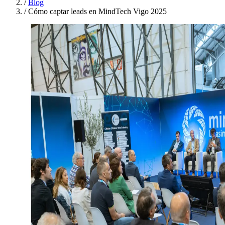
/
Blog
/
Cómo captar leads en MindTech Vigo 2025